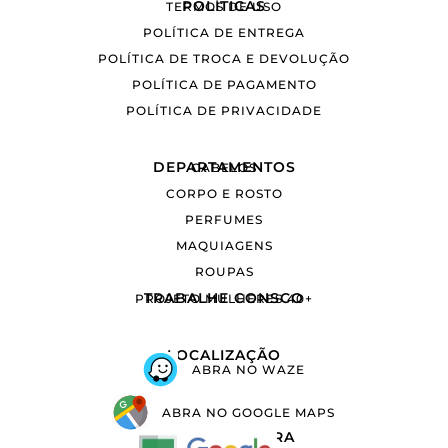
POLÍTICAS
TERMOS DE USO
POLÍTICA DE ENTREGA
POLÍTICA DE TROCA E DEVOLUÇÃO
POLÍTICA DE PAGAMENTO
POLÍTICA DE PRIVACIDADE
DEPARTAMENTOS
CABELOS
CORPO E ROSTO
PERFUMES
MAQUIAGENS
ROUPAS
TRABALHE CONSCO
PROJETO MULHERES 40+
LOCALIZAÇÃO
ABRA NO WAZE
ABRA NO GOOGLE MAPS
COMPRA SEGURA