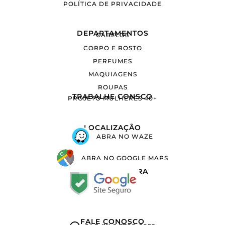
POLÍTICA DE PRIVACIDADE
DEPARTAMENTOS
CABELOS
CORPO E ROSTO
PERFUMES
MAQUIAGENS
ROUPAS
TRABALHE CONSCO
PROJETO MULHERES 40+
LOCALIZAÇÃO
ABRA NO WAZE
ABRA NO GOOGLE MAPS
COMPRA SEGURA
FALE CONOSCO