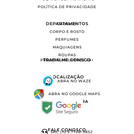
POLÍTICA DE PRIVACIDADE
DEPARTAMENTOS
CABELOS
CORPO E ROSTO
PERFUMES
MAQUIAGENS
ROUPAS
TRABALHE CONSCO
PROJETO MULHERES 40+
LOCALIZAÇÃO
ABRA NO WAZE
ABRA NO GOOGLE MAPS
COMPRA SEGURA
FALE CONOSCO
SAC (11) 9 7708-5852