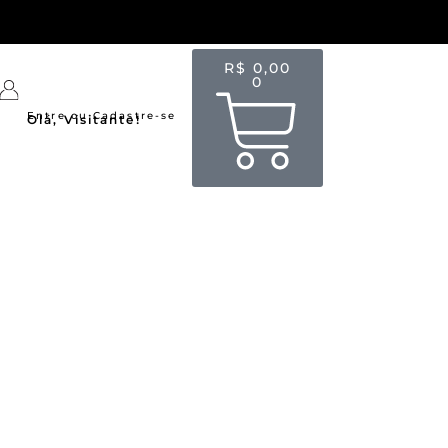
R$
0,00
0
Entre ou Cadastre-se
Olá, Visitante!