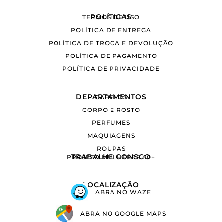
POLÍTICAS
TERMOS DE USO
POLÍTICA DE ENTREGA
POLÍTICA DE TROCA E DEVOLUÇÃO
POLÍTICA DE PAGAMENTO
POLÍTICA DE PRIVACIDADE
DEPARTAMENTOS
CABELOS
CORPO E ROSTO
PERFUMES
MAQUIAGENS
ROUPAS
TRABALHE CONSCO
PROJETO MULHERES 40+
LOCALIZAÇÃO
ABRA NO WAZE
ABRA NO GOOGLE MAPS