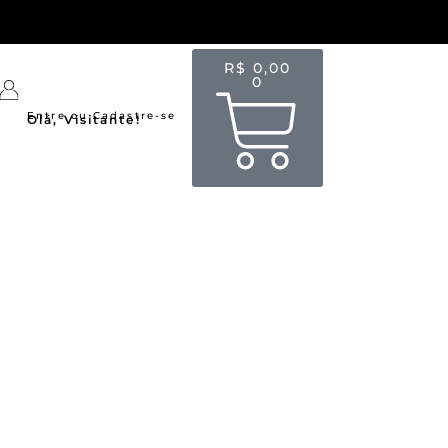
R$
0,00
0
Entre ou Cadastre-se
Olá, Visitante!