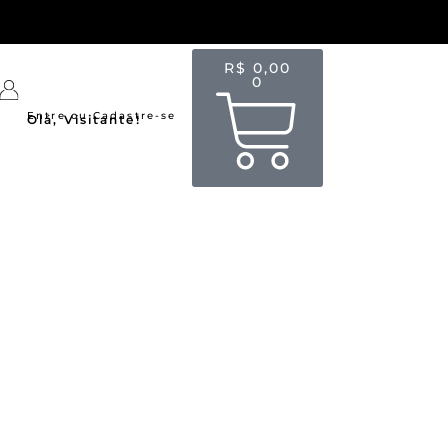
R$
0,00
0
Entre ou Cadastre-se
Olá, Visitante!