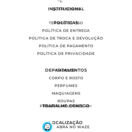
INSTITUCIONAL
QUEM SOMOS
POLÍTICAS
TERMOS DE USO
POLÍTICA DE ENTREGA
POLÍTICA DE TROCA E DEVOLUÇÃO
POLÍTICA DE PAGAMENTO
POLÍTICA DE PRIVACIDADE
DEPARTAMENTOS
CABELOS
CORPO E ROSTO
PERFUMES
MAQUIAGENS
ROUPAS
TRABALHE CONSCO
PROJETO MULHERES 40+
LOCALIZAÇÃO
ABRA NO WAZE