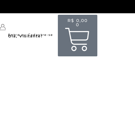
R$
0,00
0
Entre ou Cadastre-se
Olá, Visitante!