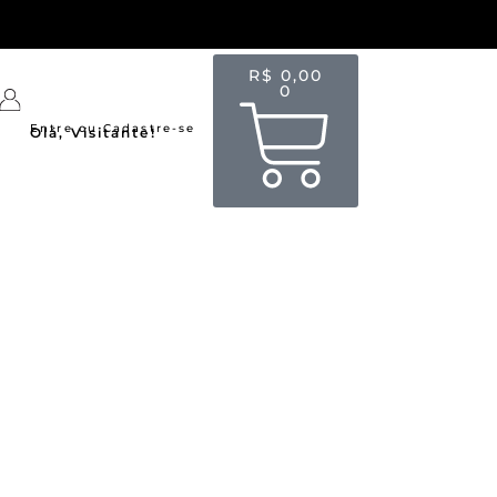
R$
0,00
0
Entre ou Cadastre-se
Olá, Visitante!