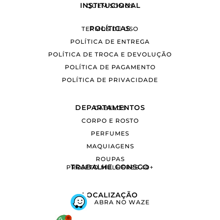
INSTITUCIONAL
QUEM SOMOS
POLÍTICAS
TERMOS DE USO
POLÍTICA DE ENTREGA
POLÍTICA DE TROCA E DEVOLUÇÃO
POLÍTICA DE PAGAMENTO
POLÍTICA DE PRIVACIDADE
DEPARTAMENTOS
CABELOS
CORPO E ROSTO
PERFUMES
MAQUIAGENS
ROUPAS
TRABALHE CONSCO
PROJETO MULHERES 40+
LOCALIZAÇÃO
ABRA NO WAZE