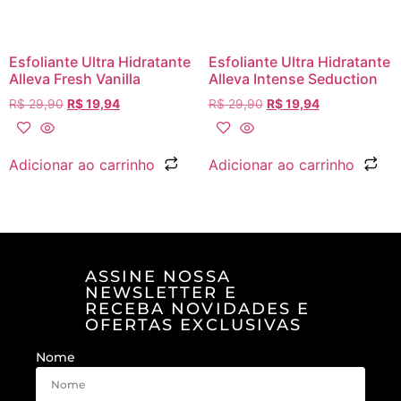
Esfoliante Ultra Hidratante
Esfoliante Ultra Hidratante
Alleva Fresh Vanilla
Alleva Intense Seduction
R$
29,90
R$
19,94
R$
29,90
R$
19,94
Adicionar ao carrinho
Adicionar ao carrinho
ASSINE NOSSA
NEWSLETTER E
RECEBA NOVIDADES E
OFERTAS EXCLUSIVAS
Nome