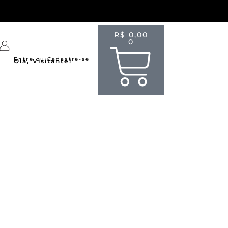
R$
0,00
0
Entre ou Cadastre-se
Olá, Visitante!