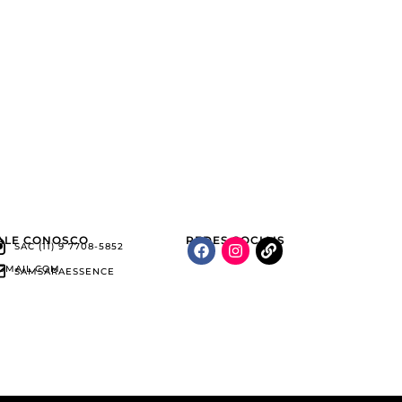
ALE CONOSCO
REDES SOCIAIS
SAC (11) 9 7708-5852
GMAIL.COM
SAMSARAESSENCE