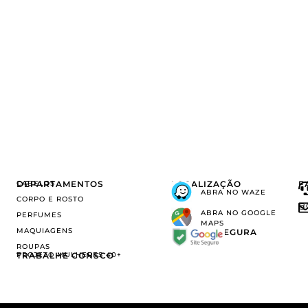
DEPARTAMENTOS
CABELOS
LOCALIZAÇÃO
F
ABRA NO WAZE
CORPO E ROSTO
@
ABRA NO GOOGLE
PERFUMES
MAPS
MAQUIAGENS
COMPRA SEGURA
ROUPAS
TRABALHE CONSCO
PROJETO MULHERES 40+