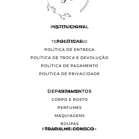
INSTITUCIONAL
QUEM SOMOS
POLÍTICAS
TERMOS DE USO
POLÍTICA DE ENTREGA
POLÍTICA DE TROCA E DEVOLUÇÃO
POLÍTICA DE PAGAMENTO
POLÍTICA DE PRIVACIDADE
DEPARTAMENTOS
CABELOS
CORPO E ROSTO
PERFUMES
MAQUIAGENS
ROUPAS
TRABALHE CONSCO
PROJETO MULHERES 40+