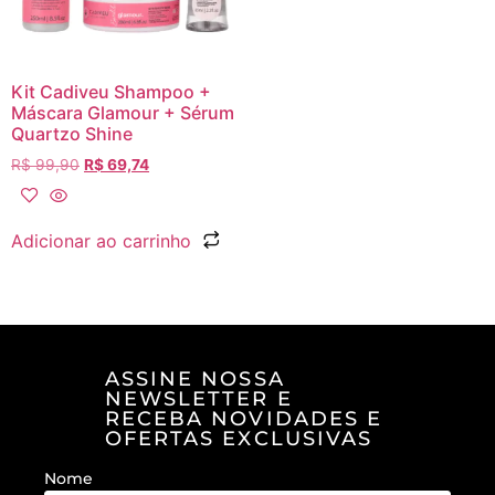
Kit Cadiveu Shampoo +
Máscara Glamour + Sérum
Quartzo Shine
R$
99,90
R$
69,74
Adicionar ao carrinho
ASSINE NOSSA
NEWSLETTER E
RECEBA NOVIDADES E
OFERTAS EXCLUSIVAS
Nome