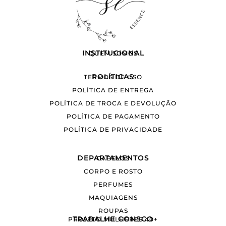
INSTITUCIONAL
QUEM SOMOS
POLÍTICAS
TERMOS DE USO
POLÍTICA DE ENTREGA
POLÍTICA DE TROCA E DEVOLUÇÃO
POLÍTICA DE PAGAMENTO
POLÍTICA DE PRIVACIDADE
DEPARTAMENTOS
CABELOS
CORPO E ROSTO
PERFUMES
MAQUIAGENS
ROUPAS
TRABALHE CONSCO
PROJETO MULHERES 40+