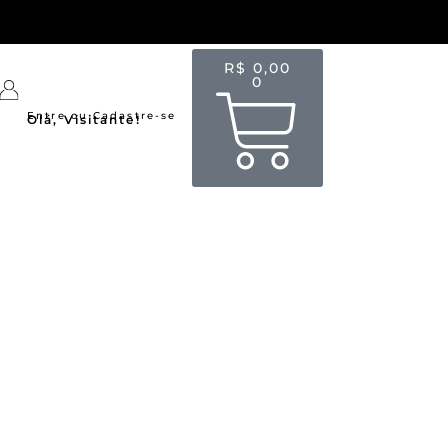
R$
0,00
0
Entre ou Cadastre-se
Olá, Visitante!