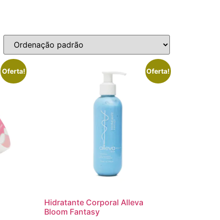
Oferta!
Oferta!
Hidratante Corporal Alleva
Bloom Fantasy