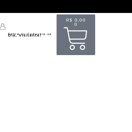
R$
0,00
0
Entre ou Cadastre-se
Olá, Visitante!