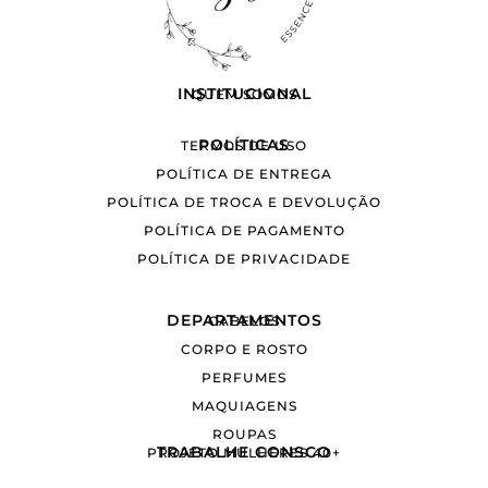
INSTITUCIONAL
QUEM SOMOS
POLÍTICAS
TERMOS DE USO
POLÍTICA DE ENTREGA
POLÍTICA DE TROCA E DEVOLUÇÃO
POLÍTICA DE PAGAMENTO
POLÍTICA DE PRIVACIDADE
DEPARTAMENTOS
CABELOS
CORPO E ROSTO
PERFUMES
MAQUIAGENS
ROUPAS
TRABALHE CONSCO
PROJETO MULHERES 40+