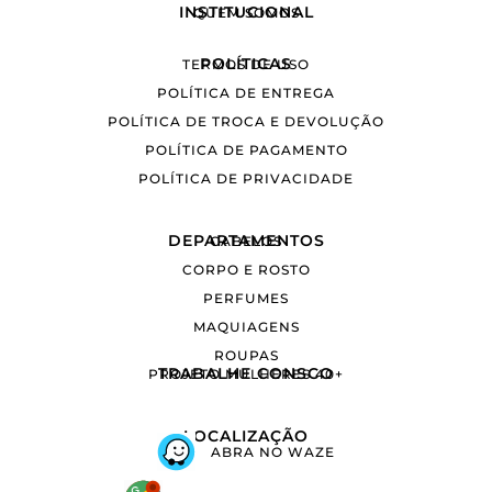
INSTITUCIONAL
QUEM SOMOS
POLÍTICAS
TERMOS DE USO
POLÍTICA DE ENTREGA
POLÍTICA DE TROCA E DEVOLUÇÃO
POLÍTICA DE PAGAMENTO
POLÍTICA DE PRIVACIDADE
DEPARTAMENTOS
CABELOS
CORPO E ROSTO
PERFUMES
MAQUIAGENS
ROUPAS
TRABALHE CONSCO
PROJETO MULHERES 40+
LOCALIZAÇÃO
ABRA NO WAZE