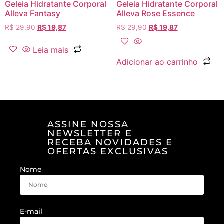
Geleia Hidratante Corporal
Geleia Hidratante Corporal
Alleva Fantasy
Alleva Rose Essence
R$
29,90
R$
19,87
R$
29,90
R$
19,87
Leia mais
Adicionar ao carrinho
ASSINE NOSSA
NEWSLETTER E
RECEBA NOVIDADES E
OFERTAS EXCLUSIVAS
Nome
E-mail