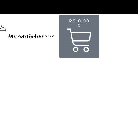
R$
0,00
0
Entre ou Cadastre-se
Olá, Visitante!