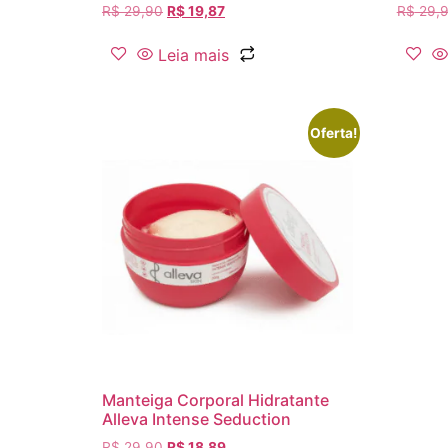
R$
29,90
R$
19,87
R$
29,
Leia mais
Oferta!
Manteiga Corporal Hidratante
Alleva Intense Seduction
R$
29,90
R$
18,89