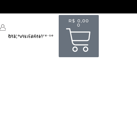
R$
0,00
0
Entre ou Cadastre-se
Olá, Visitante!