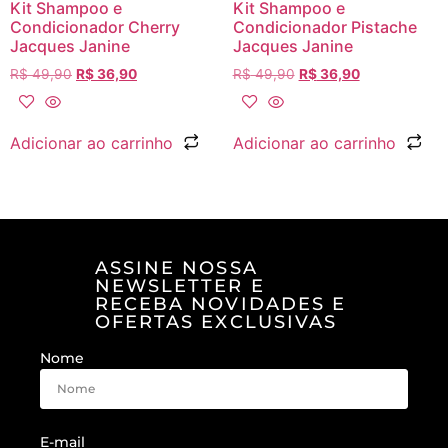
Kit Shampoo e
Kit Shampoo e
Condicionador Cherry
Condicionador Pistache
Jacques Janine
Jacques Janine
R$
49,90
R$
36,90
R$
49,90
R$
36,90
Adicionar ao carrinho
Adicionar ao carrinho
ASSINE NOSSA
NEWSLETTER E
RECEBA NOVIDADES E
OFERTAS EXCLUSIVAS
Nome
E-mail