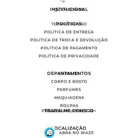
INSTITUCIONAL
QUEM SOMOS
POLÍTICAS
TERMOS DE USO
POLÍTICA DE ENTREGA
POLÍTICA DE TROCA E DEVOLUÇÃO
POLÍTICA DE PAGAMENTO
POLÍTICA DE PRIVACIDADE
DEPARTAMENTOS
CABELOS
CORPO E ROSTO
PERFUMES
MAQUIAGENS
ROUPAS
TRABALHE CONSCO
PROJETO MULHERES 40+
LOCALIZAÇÃO
ABRA NO WAZE