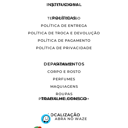
INSTITUCIONAL
QUEM SOMOS
POLÍTICAS
TERMOS DE USO
POLÍTICA DE ENTREGA
POLÍTICA DE TROCA E DEVOLUÇÃO
POLÍTICA DE PAGAMENTO
POLÍTICA DE PRIVACIDADE
DEPARTAMENTOS
CABELOS
CORPO E ROSTO
PERFUMES
MAQUIAGENS
ROUPAS
TRABALHE CONSCO
PROJETO MULHERES 40+
LOCALIZAÇÃO
ABRA NO WAZE