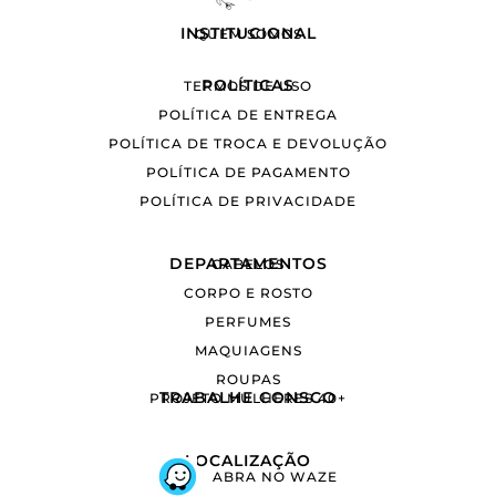
INSTITUCIONAL
QUEM SOMOS
POLÍTICAS
TERMOS DE USO
POLÍTICA DE ENTREGA
POLÍTICA DE TROCA E DEVOLUÇÃO
POLÍTICA DE PAGAMENTO
POLÍTICA DE PRIVACIDADE
DEPARTAMENTOS
CABELOS
CORPO E ROSTO
PERFUMES
MAQUIAGENS
ROUPAS
TRABALHE CONSCO
PROJETO MULHERES 40+
LOCALIZAÇÃO
ABRA NO WAZE