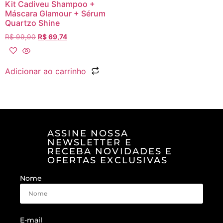
Kit Cadiveu Shampoo +
Máscara Glamour + Sérum
Quartzo Shine
R$
99,90
R$
69,74
Adicionar ao carrinho
ASSINE NOSSA
NEWSLETTER E
RECEBA NOVIDADES E
OFERTAS EXCLUSIVAS
Nome
E-mail