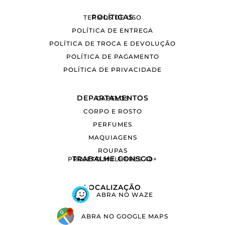
POLÍTICAS
TERMOS DE USO
POLÍTICA DE ENTREGA
POLÍTICA DE TROCA E DEVOLUÇÃO
POLÍTICA DE PAGAMENTO
POLÍTICA DE PRIVACIDADE
DEPARTAMENTOS
CABELOS
CORPO E ROSTO
PERFUMES
MAQUIAGENS
ROUPAS
TRABALHE CONSCO
PROJETO MULHERES 40+
LOCALIZAÇÃO
ABRA NO WAZE
ABRA NO GOOGLE MAPS