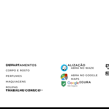
DEPARTAMENTOS
CABELOS
LOCALIZAÇÃO
F
ABRA NO WAZE
CORPO E ROSTO
@
ABRA NO GOOGLE
PERFUMES
MAPS
MAQUIAGENS
COMPRA SEGURA
ROUPAS
TRABALHE CONSCO
PROJETO MULHERES 40+