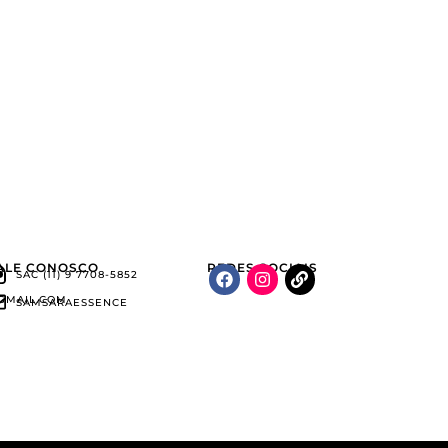
ALE CONOSCO
REDES SOCIAIS
SAC (11) 9 7708-5852
GMAIL.COM
SAMSARAESSENCE