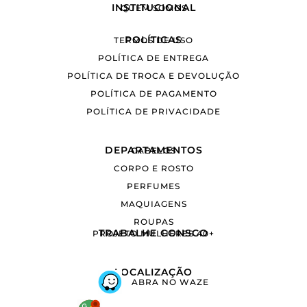
INSTITUCIONAL
QUEM SOMOS
POLÍTICAS
TERMOS DE USO
POLÍTICA DE ENTREGA
POLÍTICA DE TROCA E DEVOLUÇÃO
POLÍTICA DE PAGAMENTO
POLÍTICA DE PRIVACIDADE
DEPARTAMENTOS
CABELOS
CORPO E ROSTO
PERFUMES
MAQUIAGENS
ROUPAS
TRABALHE CONSCO
PROJETO MULHERES 40+
LOCALIZAÇÃO
ABRA NO WAZE