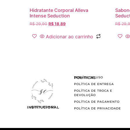
Hidratante Corporal Alleva
Sabone
Intense Seduction
Seduc
R$
29,90
R$
18,89
R$
29,
Adicionar ao carrinho
POLÍTICAS
TERMOS DE USO
POLÍTICA DE ENTREGA
POLÍTICA DE TROCA E
DEVOLUÇÃO
POLÍTICA DE PAGAMENTO
INSTITUCIONAL
QUEM SOMOS
POLÍTICA DE PRIVACIDADE