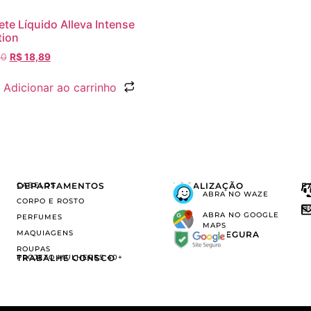
te Líquido Alleva Intense
tion
90
R$
18,89
Adicionar ao carrinho
DEPARTAMENTOS
CABELOS
LOCALIZAÇÃO
F
ABRA NO WAZE
CORPO E ROSTO
@
ABRA NO GOOGLE
PERFUMES
MAPS
MAQUIAGENS
COMPRA SEGURA
ROUPAS
TRABALHE CONSCO
PROJETO MULHERES 40+