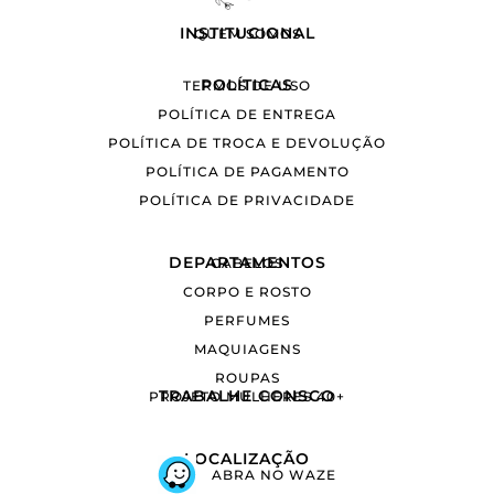
INSTITUCIONAL
QUEM SOMOS
POLÍTICAS
TERMOS DE USO
POLÍTICA DE ENTREGA
POLÍTICA DE TROCA E DEVOLUÇÃO
POLÍTICA DE PAGAMENTO
POLÍTICA DE PRIVACIDADE
DEPARTAMENTOS
CABELOS
CORPO E ROSTO
PERFUMES
MAQUIAGENS
ROUPAS
TRABALHE CONSCO
PROJETO MULHERES 40+
LOCALIZAÇÃO
ABRA NO WAZE