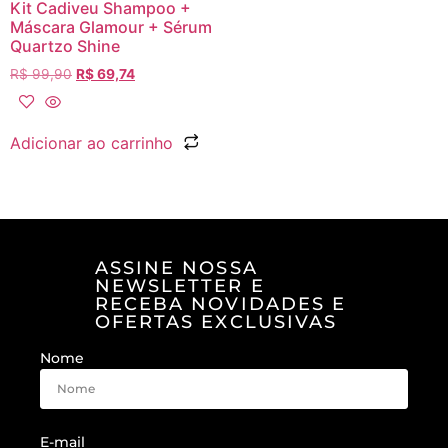
Kit Cadiveu Shampoo +
Máscara Glamour + Sérum
Quartzo Shine
R$
99,90
R$
69,74
Adicionar ao carrinho
ASSINE NOSSA
NEWSLETTER E
RECEBA NOVIDADES E
OFERTAS EXCLUSIVAS
Nome
E-mail