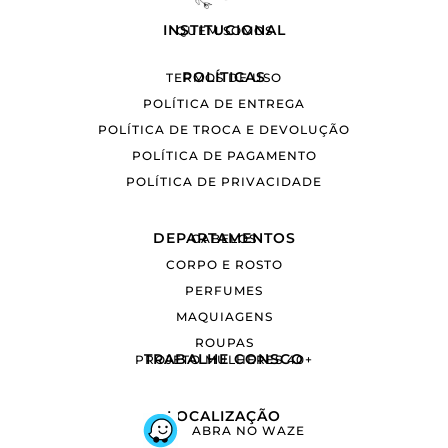
INSTITUCIONAL
QUEM SOMOS
POLÍTICAS
TERMOS DE USO
POLÍTICA DE ENTREGA
POLÍTICA DE TROCA E DEVOLUÇÃO
POLÍTICA DE PAGAMENTO
POLÍTICA DE PRIVACIDADE
DEPARTAMENTOS
CABELOS
CORPO E ROSTO
PERFUMES
MAQUIAGENS
ROUPAS
TRABALHE CONSCO
PROJETO MULHERES 40+
LOCALIZAÇÃO
ABRA NO WAZE