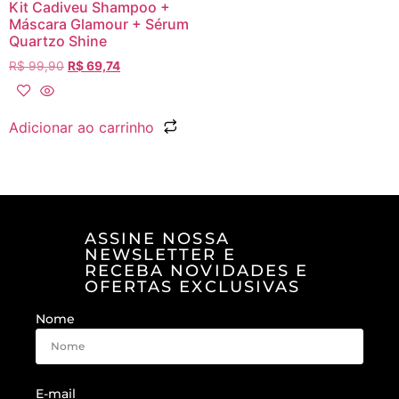
Kit Cadiveu Shampoo +
Máscara Glamour + Sérum
Quartzo Shine
R$
99,90
R$
69,74
Adicionar ao carrinho
ASSINE NOSSA
NEWSLETTER E
RECEBA NOVIDADES E
OFERTAS EXCLUSIVAS
Nome
E-mail