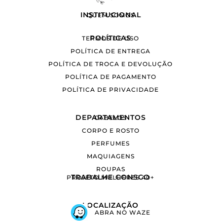
INSTITUCIONAL
QUEM SOMOS
POLÍTICAS
TERMOS DE USO
POLÍTICA DE ENTREGA
POLÍTICA DE TROCA E DEVOLUÇÃO
POLÍTICA DE PAGAMENTO
POLÍTICA DE PRIVACIDADE
DEPARTAMENTOS
CABELOS
CORPO E ROSTO
PERFUMES
MAQUIAGENS
ROUPAS
TRABALHE CONSCO
PROJETO MULHERES 40+
LOCALIZAÇÃO
ABRA NO WAZE