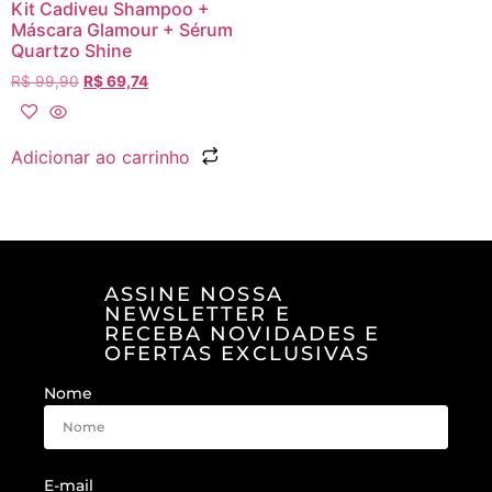
Kit Cadiveu Shampoo +
Máscara Glamour + Sérum
Quartzo Shine
R$
99,90
R$
69,74
Adicionar ao carrinho
ASSINE NOSSA
NEWSLETTER E
RECEBA NOVIDADES E
OFERTAS EXCLUSIVAS
Nome
E-mail