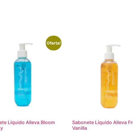
Oferta!
te Líquido Alleva Bloom
Sabonete Líquido Alleva F
sy
Vanilla