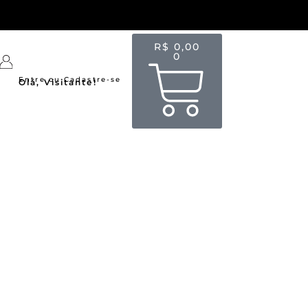
R$
0,00
0
Entre ou Cadastre-se
Olá, Visitante!