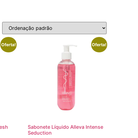
Oferta!
Oferta!
resh
Sabonete Líquido Alleva Intense
Seduction