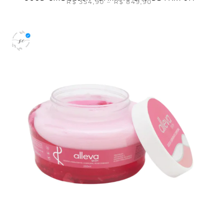
R$
354,90
–
R$
849,90