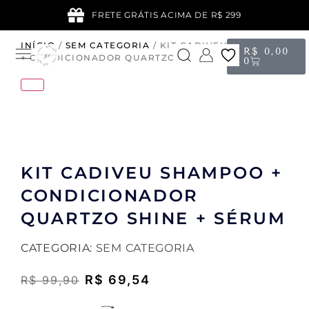
FRETE GRÁTIS ACIMA DE R$ 299
INÍCIO
/
SEM CATEGORIA
/ KIT CADIVEU SHAMPOO
R$
0,00
+ CONDICIONADOR QUARTZO SHINE + SÉRUM
0
KIT CADIVEU SHAMPOO +
CONDICIONADOR
QUARTZO SHINE + SÉRUM
CATEGORIA:
SEM CATEGORIA
R$
69,54
R$
99,90