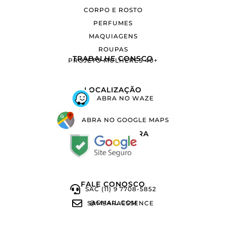
CORPO E ROSTO
PERFUMES
MAQUIAGENS
ROUPAS
TRABALHE CONSCO
PROJETO MULHERES 40+
LOCALIZAÇÃO
ABRA NO WAZE
ABRA NO GOOGLE MAPS
COMPRA SEGURA
FALE CONOSCO
SAC (11) 9 7708-5852
@GMAIL.COM
SAMSARAESSENCE